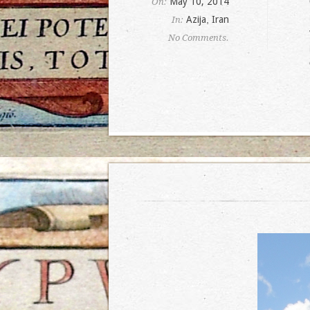
May 10, 2014
On:
Azija
,
Iran
In:
No Comments.