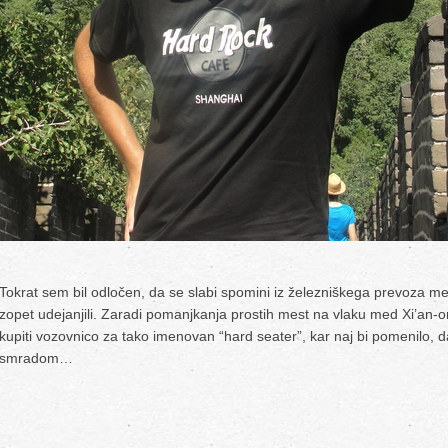
Tokrat sem bil odločen, da se slabi spomini iz železniškega prevoza m
zopet udejanjili. Zaradi pomanjkanja prostih mest na vlaku med Xi’an-
kupiti vozovnico za tako imenovan “hard seater”, kar naj bi pomenilo, da
smradom…