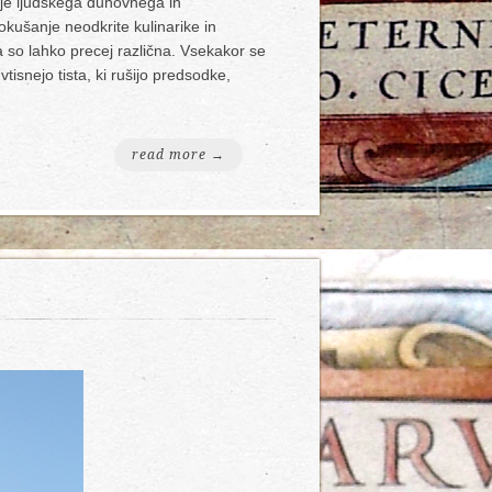
anje ljudskega duhovnega in
 okušanje neodkrite kulinarike in
a so lahko precej različna. Vsekakor se
isnejo tista, ki rušijo predsodke,
read more →