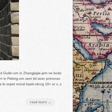
ed Guilin-om in Zhangjiajie-jem ne bodo
om in Peking-om sem bil sicer primoran
 bi zopet moral trpeti okrog 10+ ur v, s
read more →