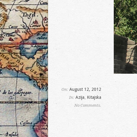
August 12, 2012
On:
Azija
,
Kitajska
In:
No Comments.