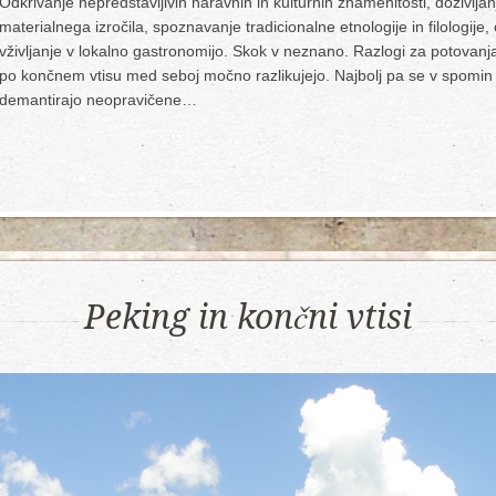
Odkrivanje nepredstavljivih naravnih in kulturnih znamenitosti, doživlj
materialnega izročila, spoznavanje tradicionalne etnologije in filologije,
vživljanje v lokalno gastronomijo. Skok v neznano. Razlogi za potovanj
po končnem vtisu med seboj močno razlikujejo. Najbolj pa se v spomin vt
demantirajo neopravičene…
Peking in končni vtisi