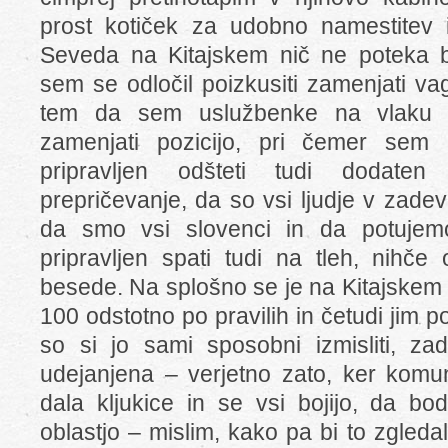
prost kotiček za udobno namestitev 
Seveda na Kitajskem nič ne poteka b
sem se odločil poizkusiti zamenjati va
tem da sem uslužbenke na vlaku pr
zamenjati pozicijo, pri čemer sem b
pripravljen odšteti tudi dodaten
prepričevanje, da so vsi ljudje v zadevan
da smo vsi slovenci in da potujem
pripravljen spati tudi na tleh, nihče o
besede. Na splošno se je na Kitajskem 
100 odstotno po pravilih in četudi jim p
so si jo sami sposobni izmisliti, z
udejanjena – verjetno zato, ker komuni
dala kljukice in se vsi bojijo, da bod
oblastjo – mislim, kako pa bi to zgledal