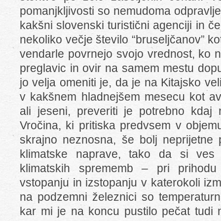
pomanjkljivosti so nemudoma odpravlje
kakšni slovenski turistični agenciji in 
nekoliko večje število “bruseljčanov” kot s
vendarle povrnejo svojo vrednost, ko n
preglavic in ovir na samem mestu dopus
jo velja omeniti je, da je na Kitajsko vel
v kakšnem hladnejšem mesecu kot av
ali jeseni, preveriti je potrebno kda
Vročina, ki pritiska predvsem v objem
skrajno neznosna, še bolj neprijetne 
klimatske naprave, tako da si ves
klimatskih sprememb – pri prihodu
vstopanju in izstopanju v katerokoli i
na podzemni železnici so temperaturni
kar mi je na koncu pustilo pečat tudi