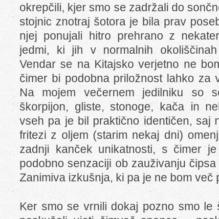
okrepčili, kjer smo se zadržali do son
stojnic znotraj šotora je bila prav pos
njej ponujali hitro prehrano z nekate
jedmi, ki jih v normalnih okoliščinah
Vendar se na Kitajsko verjetno ne bom 
čimer bi podobna priložnost lahko za 
Na mojem večernem jedilniku so se 
škorpijon, gliste, stonoge, kača in n
vseh pa je bil praktično identičen, saj
fritezi z oljem (starim nekaj dni) ome
zadnji kanček unikatnosti, s čimer je
podobno senzaciji ob zauživanju čipsa
Zanimiva izkušnja, ki pa je ne bom več 
Ker smo se vrnili dokaj pozno smo le š