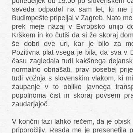
ponedeljek ob 19.00 po slovenskem času
seveda odpadel na sam let, ki me 
Budimpešte pripeljal v Zagreb. Nato me
prek meje nazaj v Evropsko unijo do
Krškem in ko čutiš da si že skoraj dom
še dobri dve uri, kar je bilo za mor
Pozitivna plat vsega je bila, da sva 
času zagledala tudi kakšnega dejansk
normalno obnašati, prav posebej prije
tudi vožnja s slovenskim vlakom, ki mi
zaupanje v to obliko javnega trans
popolnoma čist in skoraj povsem p
zaudarjajoč.
V končni fazi lahko rečem, da je obisk
priporočljiv. Resda me je presenetila