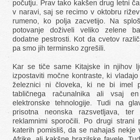
počutju. Prav tako kakšen drug letni č
v naravi, saj se recimo v oktobru riže
rumeno, ko polja zacvetijo. Na splo
potovanje doživeli veliko zelene ba
dodatne pestrosti. Kot da cvetov razli
pa smo jih terminsko zgrešili.
Kar se tiče same Kitajske in njihov lj
izpostaviti močne kontraste, ki vladaj
železnici ni človeka, ki ne bi imel 
tabličnega računalnika ali vsaj 
elektronske tehnologije. Tudi na gl
prisotna neonska razsvetljava, ter
reklamnimi sporočili. Po drugi strani 
katerih pomisliš, da se nahajaš nekje
Afrike, ali kakšne brazilske favele. T