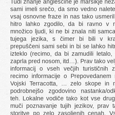
Tudi znanje angleščine je marsikje ne
sami imeli srečo, da smo vedno naletel
vsaj osnovne fraze in nas tako usmeril
hitro lahko zgodilo, da bi ravno v na
množico ljudi, ki ne bi znala niti sam
tujega jezika, s čimer bi bili v 
prepuščeni sami sebi in bi se lahko hitr
izteklo (recimo, da bi zamudili letalo
zaprla pred nosom, itd…). Prav tako ve
informacij o vseh večjih turističnih 
recimo informacije o Prepovedanem m
Vojski Terracotta, … zelo skope in 
podrobnejšo zgodovino nastanka/odkr
teh. Lokalne vodiče tako kot vse drug
muči poznavanje tujih jezikov, prav 
storitve po zelo zasoljenih cenah. 