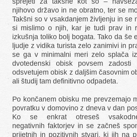
sprejeti za takšne kot so – navsez
njihovo državo in ne obratno, ter se mor
Takšni so v vsakdanjem življenju in se n
si mislimo o njih, kar je tudi prav in
izkušnja toliko bolj bogata. Tako da še
ljudje z vidika turista zelo zanimivi in p
se ga v minimalni meri zelo splača izk
dvotedenski obisk povsem zadosti 
odsvetujem obisk z daljšim časovnim o
ali študij tam definitivno odpadeta.
Po končanem obisku me prevzemajo me
povratku v domovino z dneva v dan posta
Ko se enkrat otreseš vsakodn
negativnih faktorjev in se začneš spo
prijetnih in pozitivnih stvari, ki jih na 