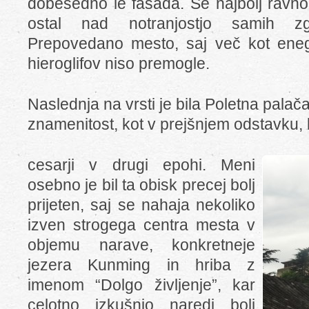
dobesedno le fasada. Še najbolj ravn
ostal nad notranjostjo samih zgr
Prepovedano mesto, saj več kot eneg
hieroglifov niso premogle.
Naslednja na vrsti je bila Poletna palač
znamenitost, kot v prejšnjem odstavku, le
cesarji v drugi epohi. Meni
osebno je bil ta obisk precej bolj
prijeten, saj se nahaja nekoliko
izven strogega centra mesta v
objemu narave, konkretneje
jezera Kunming in hriba z
imenom “Dolgo življenje”, kar
celotno izkušnjo naredi bolj