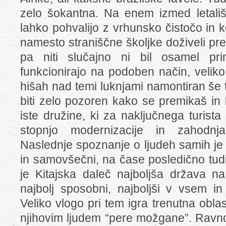
zelo šokantna. Na enem izmed letališ
lahko pohvalijo z vrhunsko čistočo in
namesto straniščne školjke doživeli prep
pa niti slučajno ni bil osamel pr
funkcionirajo na podoben način, veliko
hišah nad temi luknjami namontiran še 
biti zelo pozoren kako se premikaš in 
iste družine, ki za naključnega turist
stopnjo modernizacije in zahodnjaš
Naslednje spoznanje o ljudeh samih je t
in samovšečni, na čase posledično tudi
je Kitajska daleč najboljša država na 
najbolj sposobni, najboljši v vsem in
Veliko vlogo pri tem igra trenutna obl
njihovim ljudem “pere možgane”. Ravn