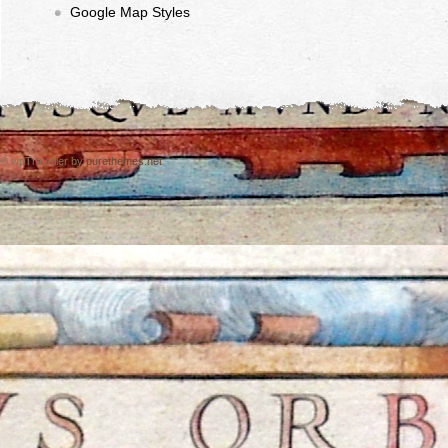
Google Map Styles
© wpTraveller by
purethemes.net