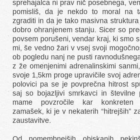
sprehajalca ni prav nič posebnega, ven
pomisliš, da je nekdo to moral na 
zgraditi in da je tako masivna struktura 
dobro ohranjenem stanju. Sicer so pred
povsem porušeni, vendar kraj, ki smo si
mi, še vedno žari v vsej svoji mogočnost
ob pogledu nanj ne pusti ravnodušnega.
z že omenjenimi adrenalinskimi sanmi,
svoje 1,5km proge upravičile svoj adren
polovici pa se je povprečna hitrost s
saj so bojazljivi smrkavci in številne
mame povzročile kar konkreten s
zamašek, ki je v nekaterih “hitrejših” z
zaustavitve.
Od pomembnejših obiskanih pekinš