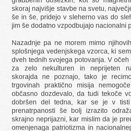
gradbenih dosežkih, kot so magnetni v
skoraj najvišje stavbe na svetu, največj
še in še, pridejo v sleherno vas do sl
jim še dodatno vzpodbujajo nacionalni 
Nazadnje pa ne morem mimo njihovih 
splošnjega vedenjskega vzorca, ki sem 
dveh tednih svojega potovanja. V očeh
za zelo nekulturen in neprijeten 
skorajda ne poznajo, tako je reci
trgovinah praktično misija nemogoč
občasno dozdevalo, da tudi tekoče vo
dobršen del tedna, kar se je v tisti p
prenatrpanosti še bolj izrazito odraž
skrajno neprijazni, kar mislim da je p
omenjenaga patriotizma in nacionaln