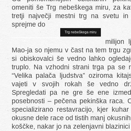
omeniti še Trg nebeškega miru, za ka
tretji največji mestni trg na svetu i
sprejme do
Trg nebeškega miru
milijon 
Mao-ja so njemu v čast na tem trgu zgra
si obiskovalci še vedno lahko ogleda
truplo. Na vzhodni strani trga pa se
“Velika palača ljudstva” oziroma kitaj
vajeti v svojih rokah še vedno drži
Spregledati pa ne gre še ene izmed 
posebnosti – pečena pekinška raca. 
specializirano restavracijo, kjer kuha
okusne dele race od tistih manj okusnih,
koščke, nakar jo na zelenjavni blazinic