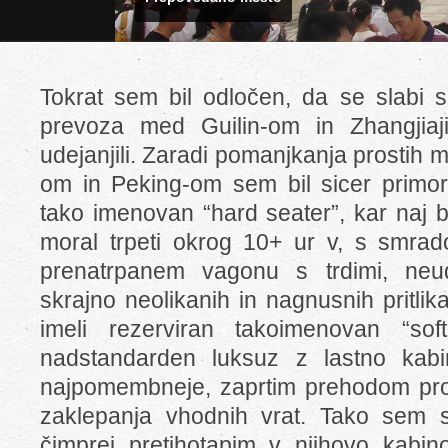
Tokrat sem bil odločen, da se slabi s
prevoza med Guilin-om in Zhangjia
udejanjili. Zaradi pomanjkanja prostih 
om in Peking-om sem bil sicer primor
tako imenovan “hard seater”, kar naj b
moral trpeti okrog 10+ ur v, s smra
prenatrpanem vagonu s trdimi, neu
skrajno neolikanih in nagnusnih pritlik
imeli rezerviran takoimenovan “sof
nadstandarden luksuz z lastno kabin
najpomembneje, zaprtim prehodom pro
zaklepanja vhodnih vrat. Tako sem s
čimprej pretihotapim v njihovo kabino