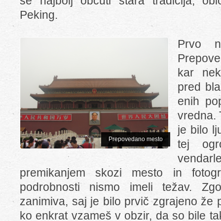
se najbolj občuti stara tradicija, ob
Peking.
Prvo n
Prepove
kar nek
pred bla
enih po
vredna. 
je bilo l
Prepovedano mesto
tej og
vendarl
premikanjem skozi mesto in fotogra
podrobnosti nismo imeli težav. Zg
zanimiva, saj je bilo prvič zgrajeno že p
ko enkrat vzameš v obzir, da so bile tak