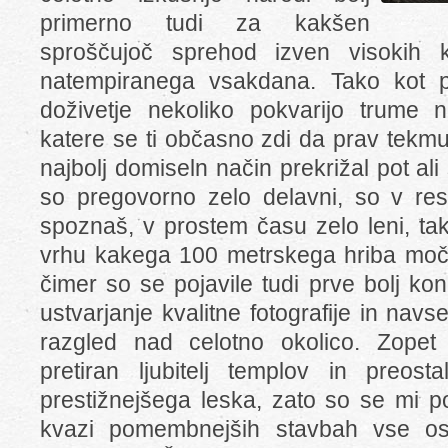
primerno tudi za kakšen
sproščujoč sprehod izven visokih 
natempiranega vsakdana. Tako kot p
doživetje nekoliko pokvarijo trume ne
katere se ti občasno zdi da prav tekmu
najbolj domiseln način prekrižal pot ali
so pregovorno zelo delavni, so v resn
spoznaš, v prostem času zelo leni, ta
vrhu kakega 100 metrskega hriba moč
čimer so se pojavile tudi prve bolj kon
ustvarjanje kvalitne fotografije in nav
razgled nad celotno okolico. Zope
pretiran ljubitelj templov in preosta
prestižnejšega leska, zato so se mi p
kvazi pomembnejših stavbah vse os