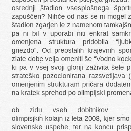
osrednji štadion vsesplošnega šport
zapuščen? Nihče od nas se ni mogel zne
štadion zgarjen le z namenom tamkajšnji
pa ni bil v uporabi niti enkrat samkr
omenjena struktura pridobila “lju
gnezdo”. Od preostalih krajevnih sp
zlate dobe velja omeniti še “Vodno kocko
ki pa v vsej svoji gloriji zaživita še
strateško pozocionirana razsvetljava (
omenjenim strukturam pričara dodaten
na kratek sprehod po olimpijski promena
ob zidu vseh dobitnikov
olimpisjkih kolajn iz leta 2008, kjer smo 
slovenske uspehe, ter na koncu prisp