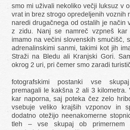
smo mi uživali nekoliko večji luksuz v o
vrat in brez strogo opredeljenih voznih 
naredi drugačnega od ostalih je način 
z zidu. Nanj se namreč vzpneš kar 
imamo na večini slovenskih smučišč, 
adrenalinskimi sanmi, takimi kot jih i
Straži na Bledu ali Kranjski Gori. S
okrog 2 uri, pri čemer smo zaradi turist
fotografskimi postanki vse skupaj
premagali le kakšna 2 ali 3 kilometra.
kar naporna, saj poteka čez zelo hribo
vsebuje veliko krajših vzponov in 
dodatno otežijo neenakomerne stopnice
tleh – vse skupaj ob primernem 