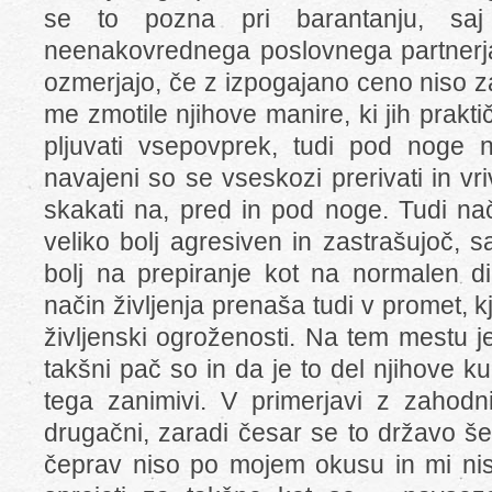
se to pozna pri barantanju, saj
neenakovrednega poslovnega partnerja
ozmerjajo, če z izpogajano ceno niso za
me zmotile njihove manire, ki jih prakt
pljuvati vsepovprek, tudi pod noge 
navajeni so se vseskozi prerivati in vr
skakati na, pred in pod noge. Tudi na
veliko bolj agresiven in zastrašujoč, 
bolj na prepiranje kot na normalen di
način življenja prenaša tudi v promet, k
življenski ogroženosti. Na tem mestu j
takšni pač so in da je to del njihove ku
tega zanimivi. V primerjavi z zaho
drugačni, zaradi česar se to državo še 
čeprav niso po mojem okusu in mi niso