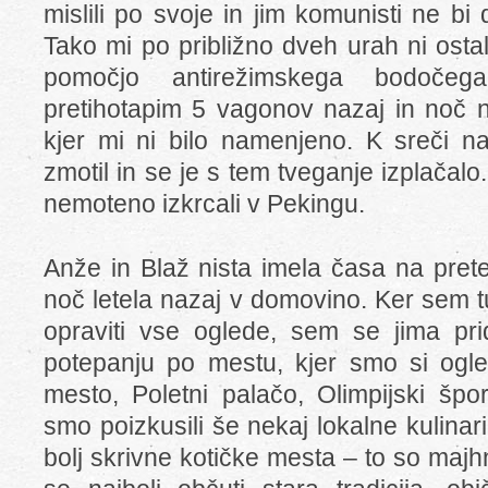
mislili po svoje in jim komunisti ne bi di
Tako mi po približno dveh urah ni osta
pomočjo antirežimskega bodočega
pretihotapim 5 vagonov nazaj in noč n
kjer mi ni bilo namenjeno. K sreči na
zmotil in se je s tem tveganje izplačalo
nemoteno izkrcali v Pekingu.
Anže in Blaž nista imela časa na prete
noč letela nazaj v domovino. Ker sem t
opraviti vse oglede, sem se jima pr
potepanju po mestu, kjer smo si ogl
mesto, Poletni palačo, Olimpijski špo
smo poizkusili še nekaj lokalne kulinar
bolj skrivne kotičke mesta – to so majhn