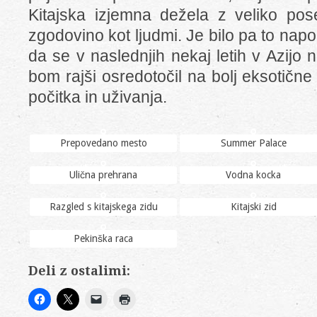
Kitajska izjemna dežela z veliko pos
zgodovino kot ljudmi. Je bilo pa to napo
da se v naslednjih nekaj letih v Azijo
bom rajši osredotočil na bolj eksotičn
počitka in uživanja.
Prepovedano mesto
Summer Palace
Ulična prehrana
Vodna kocka
Razgled s kitajskega zidu
Kitajski zid
Pekinška raca
Deli z ostalimi: