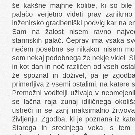
še kakšne majhne kolibe, ki so bile 
palačo verjetno videti prav zanikrn
inženirsko gradbeniški podvig kar na en
Sam na žalost nisem ravno največji
starinskih palač. Čeprav ima vsaka sv
nečem posebne se nikakor nisem moge
sem nekaj podobnega že nekje videl. Si
in kot dan in noč različen od vseh ostali
že spoznal in doživel, pa je zgodba
primerljiva z vsemi ostalimi, na katere 
Premožni voditelji uživajo v neomejen
se lačna raja zunaj idiličnega okoliš
ustreči in se zanj maksimalno žrtvova
življenju. Zgodba, ki je poznana iz ka
Starega in srednjega veka, s tem 