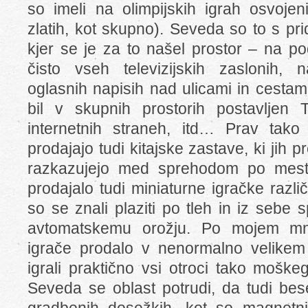
so imeli na olimpijskih igrah osvojen
zlatih, kot skupno). Seveda so to s pr
kjer se je za to našel prostor – na p
čisto vseh televizijskih zaslonih, n
oglasnih napisih nad ulicami in cestami,
bil v skupnih prostorih postavljen T
internetnih straneh, itd… Prav tako
prodajajo tudi kitajske zastave, ki jih
razkazujejo med sprehodom po mestu,
prodajalo tudi miniaturne igračke različ
so se znali plaziti po tleh in iz sebe
avtomatskemu orožju. Po mojem mn
igrače prodalo v nenormalno velikem š
igrali praktično vsi otroci tako mošk
Seveda se oblast potrudi, da tudi bes