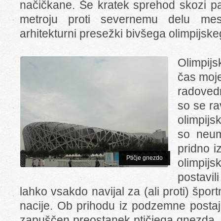
načičkane. Še kratek sprehod skozi pa
metroju proti severnemu delu mes
arhitekturni presežki bivšega olimpijsk
Olimpijsk
čas moje
radovedn
so se ra
olimpijs
so neum
pridno iz
Ptičje gnezdo
olimpij
postavil
lahko vsakdo navijal za (ali proti) špor
nacije. Ob prihodu iz podzemne postaj
zapuščen preostanek ptičjega gnezda, ki