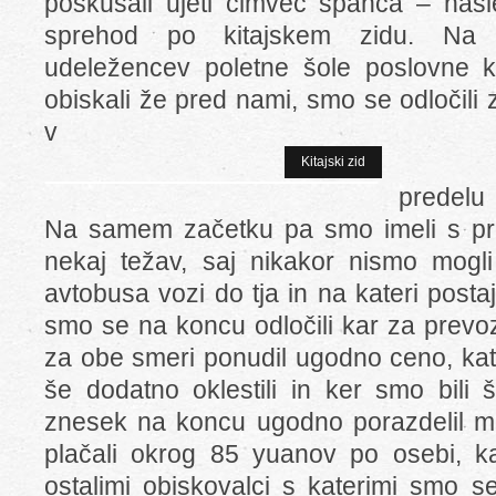
poskušali ujeti čimveč spanca – nasl
sprehod po kitajskem zidu. Na pr
udeležencev poletne šole poslovne ki
obiskali že pred nami, smo se odločili 
v
Kitajski zid
predelu
Na samem začetku pa smo imeli s pri
nekaj težav, saj nikakor nismo mogli 
avtobusa vozi do tja in na kateri posta
smo se na koncu odločili kar za prevoz
za obe smeri ponudil ugodno ceno, ka
še dodatno oklestili in ker smo bili š
znesek na koncu ugodno porazdelil 
plačali okrog 85 yuanov po osebi, kar
ostalimi obiskovalci s katerimi smo s