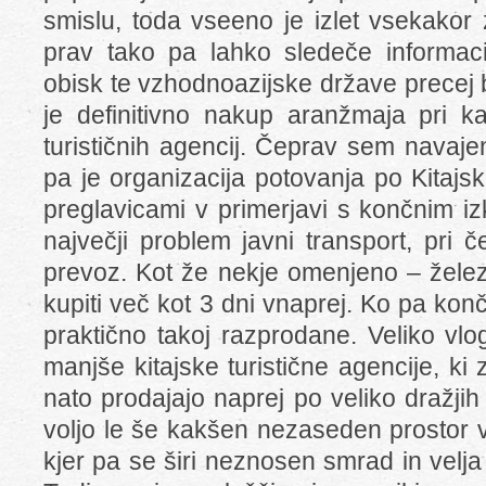
smislu, toda vseeno je izlet vsekakor 
prav tako pa lahko sledeče informac
obisk te vzhodnoazijske države precej bo
je definitivno nakup aranžmaja pri k
turističnih agencij. Čeprav sem navajen 
pa je organizacija potovanja po Kitaj
preglavicami v primerjavi s končnim i
največji problem javni transport, pri 
prevoz. Kot že nekje omenjeno – želez
kupiti več kot 3 dni vnaprej. Ko pa kon
praktično takoj razprodane. Veliko vlo
manjše kitajske turistične agencije, ki 
nato prodajajo naprej po veliko dražji
voljo le še kakšen nezaseden prostor v
kjer pa se širi neznosen smrad in velj