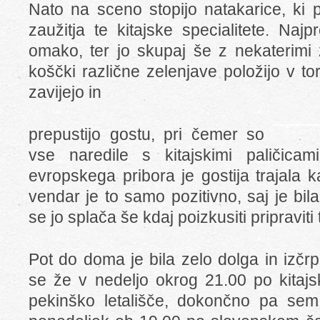
Nato na sceno stopijo natakarice, ki p
zaužitja te kitajske specialitete. Naj
omako, ter jo skupaj še z nekaterimi
koščki različne zelenjave položijo v tor
zavijejo in
prepustijo gostu, pri čemer so
vse naredile s kitajskimi paličicam
evropskega pribora je gostija trajala k
vendar je to samo pozitivno, saj je bil
se jo splača še kdaj poizkusiti pripraviti
Pot do doma je bila zelo dolga in izč
se že v nedeljo okrog 21.00 po kitaj
pekinško letališče, dokončno pa sem