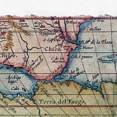
© wpTraveller by
purethemes.net