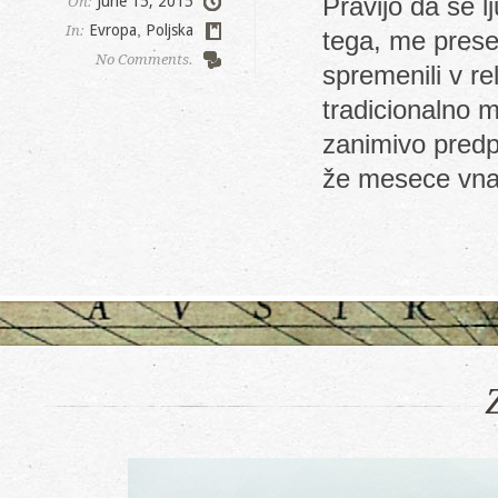
Pravijo da se 
June 15, 2015
On:
Evropa
,
Poljska
In:
tega, me presen
No Comments.
spremenili v re
tradicionalno m
zanimivo predp
že mesece vna