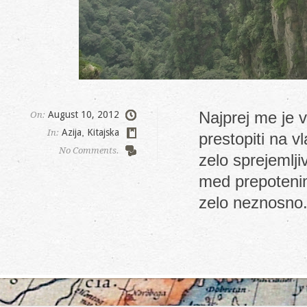
Najprej me je v
August 10, 2012
On:
Azija
,
Kitajska
In:
prestopiti na v
No Comments.
zelo sprejemlji
med prepotenim
zelo neznosno