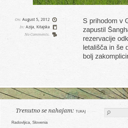
S prihodom v G
August 5, 2012
On:
Azija
,
Kitajska
In:
zapustil Šangh
No Comments.
rezervacije od
letališča in še
bolj zakomplici
Trenutno se nahajam:
TUKAJ
Radovljica, Slovenia