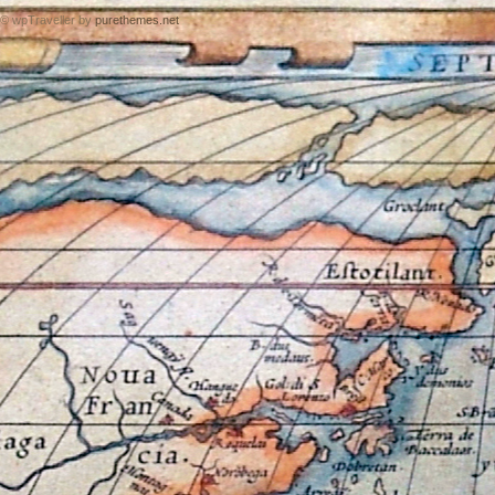
© wpTraveller by
purethemes.net