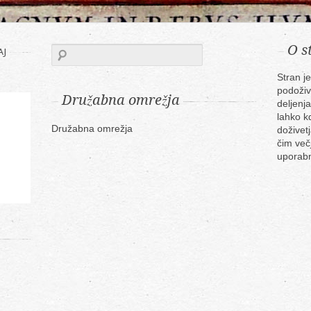
O s
AJ
Stran j
podoživ
Družabna omrežja
deljenja
lahko k
Družabna omrežja
doživetj
čim več
uporabn