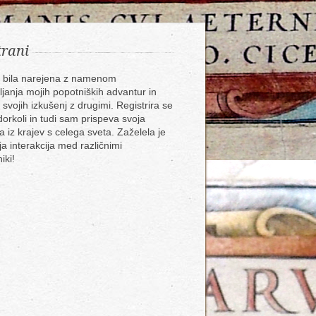
trani
e bila narejena z namenom
ljanja mojih popotniških advantur in
 svojih izkušenj z drugimi. Registrira se
dorkoli in tudi sam prispeva svoja
a iz krajev s celega sveta. Zaželela je
ja interakcija med različnimi
iki!