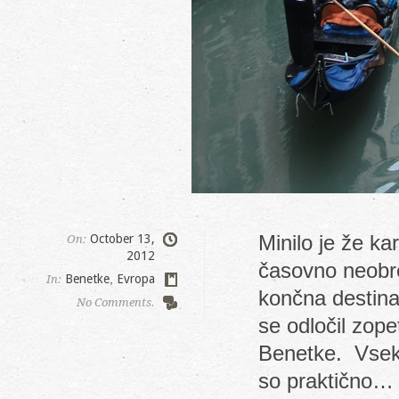
Minilo je že ka
October 13,
On:
2012
časovno neobre
Benetke
,
Evropa
In:
končna destina
No Comments.
se odločil zope
Benetke. Vseka
so praktično…