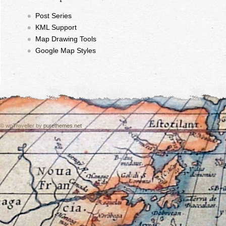
Post Series
KML Support
Map Drawing Tools
Google Map Styles
© wpTraveller by
purethemes.net