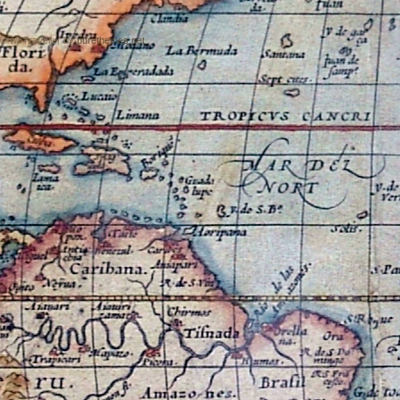
© wpTraveller by
purethemes.net