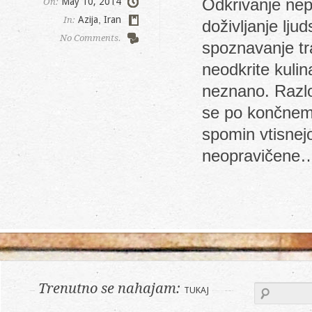
Odkrivanje nepr
May 10, 2014
On:
Azija
,
Iran
In:
doživljanje lju
No Comments.
spoznavanje tra
neodkrite kulin
neznano. Razlo
se po končnem 
spomin vtisnejo
neopravičene
Trenutno se nahajam:
TUKAJ