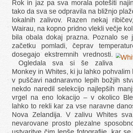
Rok in jaz pa sva morala potešiti naji
tako da sva se odpravila na bližnjo plaž
lokalnih zalivov. Razen nekaj ribičev
Wairau, na kopno pridno vlekli večje kol
bila obala dokaj prazna. Poznalo se j
začetku pomladi, čeprav temperatur
dosegajo ekstremnih vrednosti.
Ogledala sva si še zaliva
Monkey in Whites, ki ju lahko pohvalim
v puščavi nadnaravno lepih božjih stva
nekdo naredil selekcijo najlepših manj
vrgel na eno lokacijo – v okolico Bl
lahko to rekli kar za vse naravne danost
Nova Zelandija. V zalivu Whites sva 
nevarovane prosto plezalne sposob
ustvaritve čim lepše fotografije, kar s