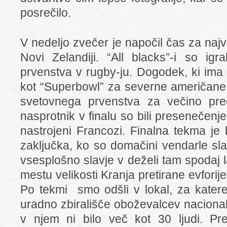
posrečilo.
V nedeljo zvečer je napočil čas za naj
Novi Zelandiji. “All blacks”-i so igr
prvenstva v rugby-ju. Dogodek, ki ima 
kot “Superbowl” za severne američane 
svetovnega prvenstva za večino preo
nasprotnik v finalu so bili presenečen
nastrojeni Francozi. Finalna tekma je
zaključka, ko so domačini vendarle slav
vsesplošno slavje v deželi tam spodaj 
mestu velikosti Kranja pretirane evforije i
Po tekmi smo odšli v lokal, za katereg
uradno zbirališče oboževalcev naciona
v njem ni bilo več kot 30 ljudi. Pr