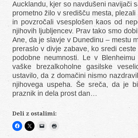
Aucklandu, kjer so navdušeni navijači 
prometno žilo v središču mesta, plezali 
in povzročali vsesplošen kaos od ne
njihovih ljubljencev. Prav tako smo dobi
Ane, da je slavje v Dunedinu – mestu m
preraslo v divje zabave, ko sredi ceste 
podobne neumnosti. Le v Blenheimu j
vaške brezalkoholne gasilske vesel
ustavilo, da z domačini nismo nazdravili
njihovega uspeha. Še sreča, da je bi
praznik in dela prost dan…
Deli z ostalimi: