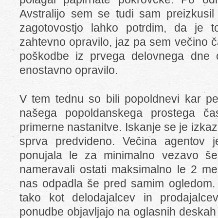
Avstralijo sem se tudi sam preizkusil 
zagotovostjo lahko potrdim, da je to
zahtevno opravilo, jaz pa sem večino č
poškodbe iz prvega delovnega dne opr
enostavno opravilo.
V tem tednu so bili popoldnevi kar pe
našega popoldanskega prostega čas
primerne nastanitve. Iskanje se je izkaz
sprva predvideno. Večina agentov 
ponujala le za minimalno vezavo š
nameravali ostati maksimalno le 2 mes
nas odpadla še pred samim ogledom. K
tako kot delodajalcev in prodajalce
ponudbe objavljajo na oglasnih deskah