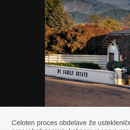
Celoten proces obdelave že usteklenič