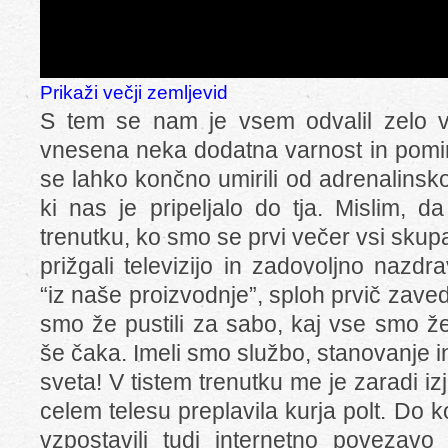
Prikaži večji zemljevid
S tem se nam je vsem odvalil zelo v
vnesena neka dodatna varnost in pomir
se lahko končno umirili od adrenalinsk
ki nas je pripeljalo do tja. Mislim, 
trenutku, ko smo se prvi večer vsi skup
prižgali televizijo in zadovoljno nazdra
“iz naše proizvodnje”, sploh prvič zaved
smo že pustili za sabo, kaj vse smo že
še čaka. Imeli smo službo, stanovanje 
sveta! V tistem trenutku me je zaradi 
celem telesu preplavila kurja polt. Do
vzpostavili tudi internetno povezav