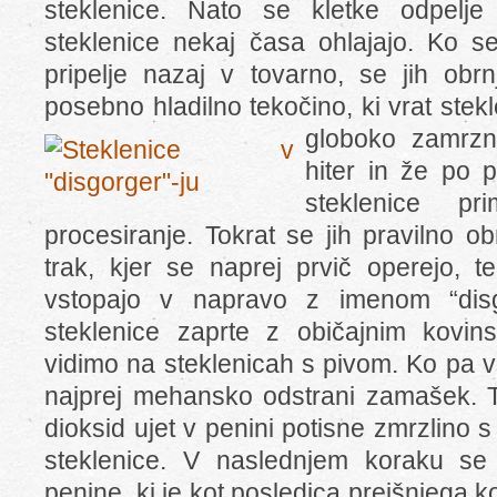
steklenice. Nato se kletke odpelje 
steklenice nekaj časa ohlajajo. Ko se
pripelje nazaj v tovarno, se jih obr
posebno hladilno tekočino, ki vrat stek
globoko zamrz
hiter in že po 
steklenice pr
procesiranje. Tokrat se jih pravilno o
trak, kjer se naprej prvič operejo, 
vstopajo v napravo z imenom “disg
steklenice zaprte z običajnim kovin
vidimo na steklenicah s pivom. Ko pa v
najprej mehansko odstrani zamašek. To
dioksid ujet v penini potisne zmrzlino s
steklenice. V naslednjem koraku se s
penine, ki je kot posledica prejšnjega k