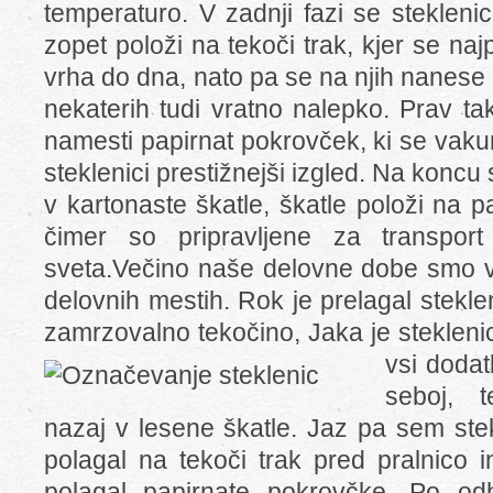
temperaturo. V zadnji fazi se stekleni
zopet položi na tekoči trak, kjer se naj
vrha do dna, nato pa se na njih nanese s
nekaterih tudi vratno nalepko. Prav ta
namesti papirnat pokrovček, ki se vaku
steklenici prestižnejši izgled. Na koncu
v kartonaste škatle, škatle položi na pal
čimer so pripravljene za transpor
sveta.Večino naše delovne dobe smo vsi 
delovnih mestih. Rok je prelagal steklen
zamrzovalno tekočino, Jaka je steklenic
vsi doda
seboj, t
nazaj v lesene škatle. Jaz pa sem stek
polagal na tekoči trak pred pralnico 
polagal papirnate pokrovčke. Po o