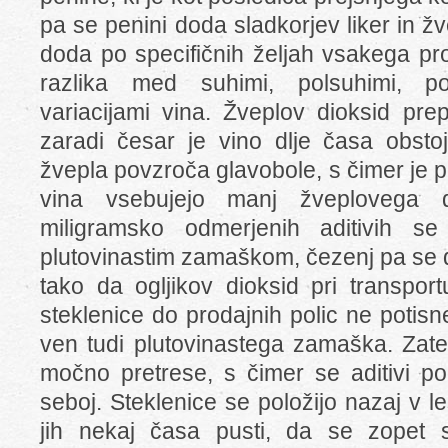
pa se penini doda sladkorjev liker in ž
doda po specifičnih željah vsakega pro
razlika med suhimi, polsuhimi, po
variacijami vina. Žveplov dioksid prep
zaradi česar je vino dlje časa obst
žvepla povzroča glavobole, s čimer je pr
vina vsebujejo manj žveplovega d
miligramsko odmerjenih aditivih s
plutovinastim zamaškom, čezenj pa se
tako da ogljikov dioksid pri transport
steklenice do prodajnih polic ne potisn
ven tudi plutovinastega zamaška. Zate
močno pretrese, s čimer se aditivi 
seboj. Steklenice se položijo nazaj v l
jih nekaj časa pusti, da se zopet 