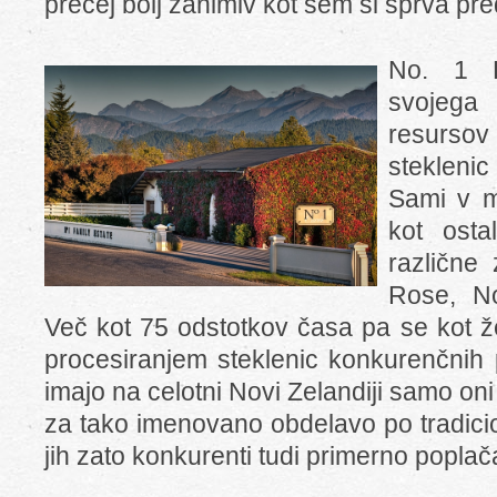
precej bolj zanimiv kot sem si sprva pred
No. 1 F
svojega
resurso
stekleni
Sami v m
kot osta
različne
Rose, No
Več kot 75 odstotkov časa pa se kot ž
procesiranjem steklenic konkurenčnih 
imajo na celotni Novi Zelandiji samo oni
za tako imenovano obdelavo po tradicio
jih zato konkurenti tudi primerno poplač