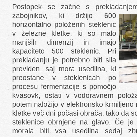
Postopek se začne s prekladanjem 
zabojnikov, ki
držijo 600
horizontalno položenih steklenic
v železne kletke, ki so malo
manjših dimenzij in imajo
kapaciteto 500 steklenic. Pri
prekladanju je potrebno biti sila
previden, saj mora usedlina, ki
preostane v steklenicah po
procesu fermentacije s pomočjo
kvasovk, ostati v vodoravnem položa
potem naložijo v elektronsko krmiljeno
kletke več dni počasi obrača, tako da
steklenice obrnjene na glavo. Če je
morala biti vsa usedlina sedaj z