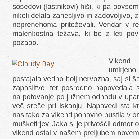
sosedovi (lastnikovi) hiši, ki pa povse
nikoli delala zanesljivo in zadovoljivo,
neprenehoma pritoževali. Vendar v retr
malenkostna težava, ki bo z leti po
pozabo.
Vikend 
umirjen
postajala vedno bolj nervozna, saj si še
zaposlitve, ter posredno napovedala 
na potovanje po južnem odhodu v upanju
več sreče pri iskanju. Napovedi sta km
nas tako za vikend ponovno pustila v ori
mušketirjev. Jaka si je privoščil odmor o
vikend ostal v našem preljubem nove