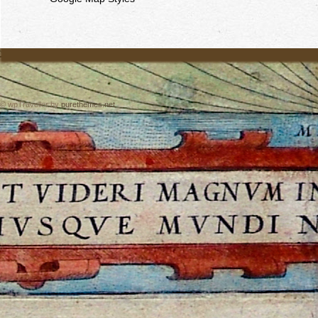
© wpTraveller by
purethemes.net