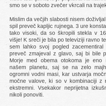
smo se v soboto zvečer vkrcali na trajek
Mislim da večjih slabosti nisem doživljal
spil preveč kapljic rujnega. 3 ure konst
tako visoki, da so škropili stekla v 16
višje! K sreči je bila po televiziji ravno
sem lahko svoj pogled zacementiral
preveč zmajeval z glavo, saj bi bile p
Morje med obema otokoma je eno na
našem planetu, saj se na zelo majhn
ogromni vodni masi, kar ustvarja močn
močne valove, ki so v kombinaciji z
ekstremni. Vsekakor neprijetna izkušn
nikoli ponoviti.