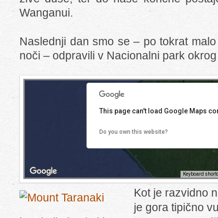
Wanganui.
Naslednji dan smo se – po tokrat malo 
noči – odpravili v Nacionalni park okro
r development purposes only
For development purposes only
This page can't load Google Maps cor
Do you own this website?
Keyboard short
Kot je razvidno na
r development purposes only
For development purposes only
je gora tipično 