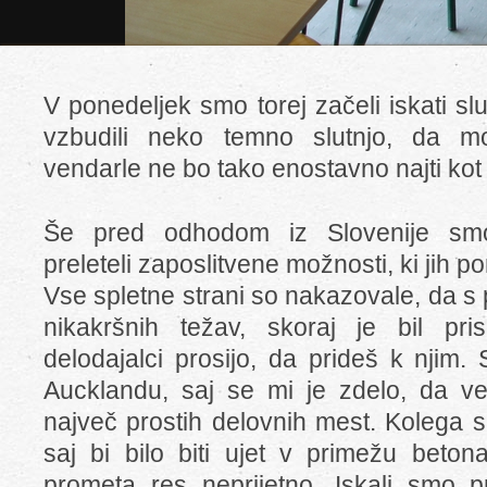
V ponedeljek smo torej začeli iskati slu
vzbudili neko temno slutnjo, da m
vendarle ne bo tako enostavno najti kot
Še pred odhodom iz Slovenije smo 
preleteli zaposlitvene možnosti, ki jih p
Vse spletne strani so nakazovale, da s p
nikakršnih težav, skoraj je bil pr
delodajalci prosijo, da prideš k njim.
Aucklandu, saj se mi je zdelo, da ve
največ prostih delovnih mest. Kolega se 
saj bi bilo biti ujet v primežu beto
prometa res neprijetno. Iskali smo p