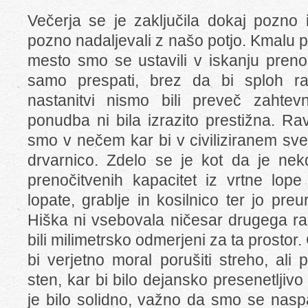
Večerja se je zaključila dokaj pozno 
pozno nadaljevali z našo potjo. Kmalu 
mesto smo se ustavili v iskanju preno
samo prespati, brez da bi sploh raz
nastanitvi nismo bili preveč zahtev
ponudba ni bila izrazito prestižna. Ra
smo v nečem kar bi v civiliziranem sve
drvarnico. Zdelo se je kot da je ne
prenočitvenih kapacitet iz vrtne lope
lopate, grablje in kosilnico ter jo preu
Hiška ni vsebovala ničesar drugega raz
bili milimetrsko odmerjeni za ta prostor. Č
bi verjetno moral porušiti streho, ali
sten, kar bi bilo dejansko presenetlji
je bilo solidno, važno da smo se naspa