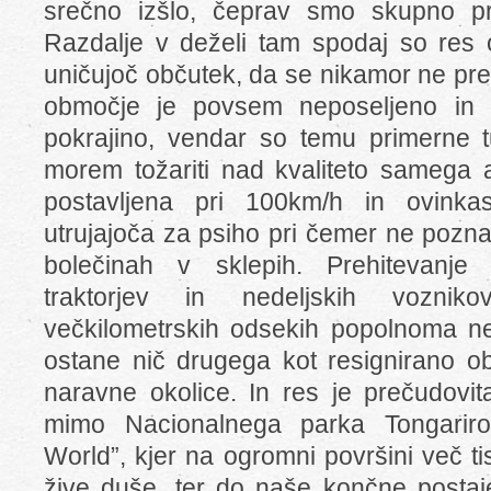
srečno izšlo, čeprav smo skupno p
Razdalje v deželi tam spodaj so res 
uničujoč občutek, da se nikamor ne pr
območje je povsem neposeljeno in 
pokrajino, vendar so temu primerne 
morem tožariti nad kvaliteto samega a
postavljena pri 100km/h in ovinka
utrujajoča za psiho pri čemer ne poznata 
bolečinah v sklepih. Prehitevanje 
traktorjev in nedeljskih vozni
večkilometrskih odsekih popolnoma n
ostane nič drugega kot resignirano o
naravne okolice. In res je prečudovit
mimo Nacionalnega parka Tongariro, 
World”, kjer na ogromni površini več ti
žive duše, ter do naše končne posta