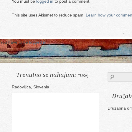
You must be
logged in
to post a comment.
This site uses Akismet to reduce spam.
Learn how your comment
You have to be
logged in
.
Trenutno se nahajam:
TUKAJ
Radovljica, Slovenia
Družab
Družabna om