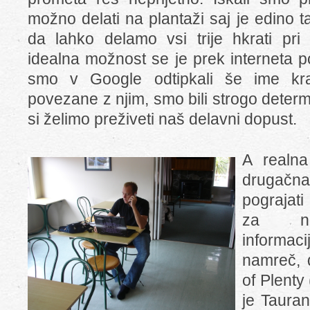
možno delati na plantaži saj je edino t
da lahko delamo vsi trije hkrati pri 
idealna možnost se je prek interneta 
smo v Google odtipkali še ime kraj
povezane z njim, smo bili strogo determin
si želimo preživeti naš delavni dopust.
A realna
drugačn
pograjati
za nek
informac
namreč, 
of Plenty
je Tauran