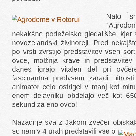
Nato sm
“Agrodome
nekakšno podeželsko gledališče, kjer 
novozelandski živinoreji. Pred nekajš
po vrsti zvrstijo predstavitev vseh sort
ovce, molžnja krave in predstavitev
danes igrajo vitalen del pri ovčere
fascinantna predvsem zaradi hitrosti 
animator celo ostrigel v manj kot minuti
enem delavniku obdelajo več kot 65
sekund za eno ovco!
Nazadnje sva z Jakom zvečer obiskal
so nam v 4 urah
predstavili vse o