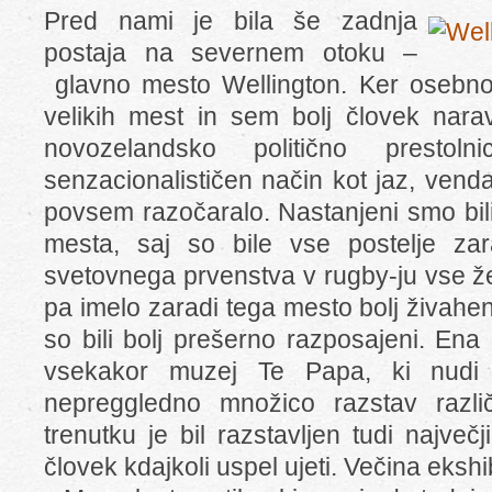
Pred nami je bila še zadnja
postaja na severnem otoku –
glavno mesto Wellington. Ker osebno n
velikih mest in sem bolj človek nar
novozelandsko politično prestol
senzacionalističen način kot jaz, vend
povsem razočaralo. Nastanjeni smo bil
mesta, saj so bile vse postelje zara
svetovnega prvenstva v rugby-ju vse ž
pa imelo zaradi tega mesto bolj živahen 
so bili bolj prešerno razposajeni. Ena 
vsekakor muzej Te Papa, ki nudi 
nepreggledno množico razstav različ
trenutku je bil razstavljen tudi največji
človek kdajkoli uspel ujeti. Večina ekshi