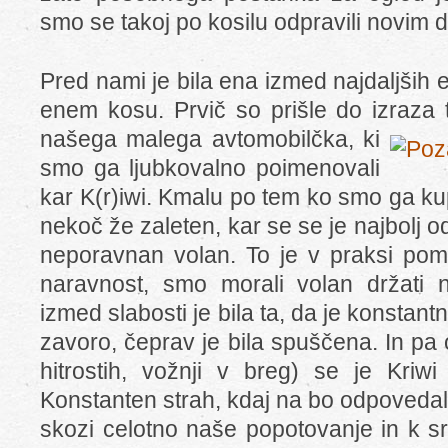
smo se takoj po kosilu odpravili novim 
Pred nami je bila ena izmed najdaljših et
enem kosu. Prvič so prišle do izraza t
našega
malega avtomobilčka, ki
smo ga ljubkovalno poimenovali
kar K(r)iwi. Kmalu po tem ko smo ga kupi
nekoč že zaleten, kar se se je najbolj o
neporavnan volan. To je v praksi pome
naravnost, smo morali volan držati 
izmed slabosti je bila ta, da je konstan
zavoro, čeprav je bila spuščena. In pa o
hitrostih, vožnji v breg) se je Kriwi
Konstanten strah, kdaj na bo odpovedal a
skozi celotno naše popotovanje in k s