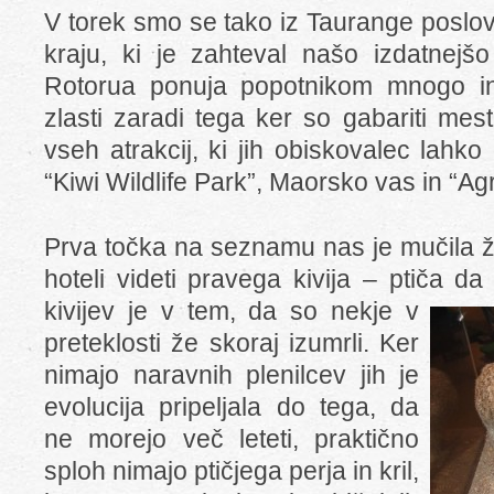
V torek smo se tako iz Taurange poslovil
kraju, ki je zahteval našo izdatnejš
Rotorua ponuja popotnikom mnogo in 
zlasti zaradi tega ker so gabariti me
vseh atrakcij, ki jih obiskovalec lahk
“Kiwi Wildlife Park”, Maorsko vas in “A
Prva točka na seznamu nas je mučila ž
hoteli videti pravega kivija – ptiča 
kivijev je v
tem, da so nekje v
preteklosti že skoraj izumrli. Ker
nimajo naravnih plenilcev jih je
evolucija pripeljala do tega, da
ne morejo več leteti, praktično
sploh nimajo ptičjega perja in kril,