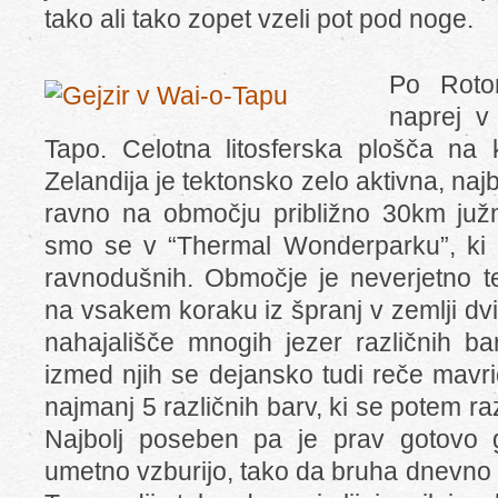
tako ali tako zopet vzeli pot pod noge.
Po Rotor
naprej v
Tapo. Celotna litosferska plošča na
Zelandija je tektonsko zelo aktivna, najb
ravno na območju približno 30km južn
smo se v “Thermal Wonderparku”, ki 
ravnodušnih. Območje je neverjetno te
na vsakem koraku iz špranj v zemlji dvi
nahajališče mnogih jezer različnih b
izmed njih se dejansko tudi reče mavri
najmanj 5 različnih barv, ki se potem ra
Najbolj poseben pa je prav gotovo g
umetno vzburijo, tako da bruha dnevno 