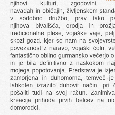
njihovi kulturi, zgodovini,
navadah in običajih, življenskem stand
v sodobno družbo, prav tako p
njihova bivališča, orodja in orožja
tradicionalne plese, vojaške vaje, pe
skozi gozd, kjer so nam na svojevrste
povezanost z naravo, vojaški čoln, ve
fantastično obilno gurmansko večerjo o
in je bila definitivno z naskokom naj
mojega popotovanja. Predstava je izjem
zamorjena in duhomorna, temveč je
lahkoten izrazito duhovit način, pr
pošaliti tudi na svoj račun. Zanimiv
kreacija prihoda prvih belcev na ot
domorodci.