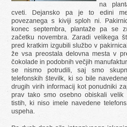
na plant
cveti. Dejansko pa je to edini m
povezanega s kiviji sploh ni. Pakirni
konec septembra, plantaže pa se z
začetku novembra. Zaradi velikega šte
pred kratkim izgubili službo v pakirnic
že vsa preostala delovna mesta v pred
čokolade in podobnih večjih manufaktu
se nismo potrudili, saj smo skupn
telefonskih številk, ki so bile naveden
drugih virih informacij kot ponudniki zap
prav tako smo osebno obiskali velik d
tistih, ki niso imele navedene telefon
uspeha.