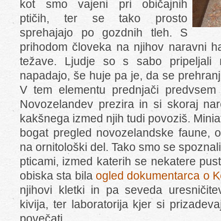
kot smo vajeni pri običajnih
ptičih, ter se tako prosto
sprehajajo po gozdnih tleh. S
prihodom človeka na njihov naravni ha
težave. Ljudje so s sabo pripeljali m
napadajo, še huje pa je, da se prehranju
V tem elementu prednjači predvsem
Novozelandev prezira in si skoraj nar
kakšnega izmed njih tudi povoziš. Miniat
bogat pregled novozelandske faune, 
na ornitološki del. Tako smo se spoznali
pticami, izmed katerih se nekatere pust
obiska sta bila
ogled dokumentarca o 
njihovi kletki in pa seveda uresničit
kivija, ter laboratorija kjer si prizadev
povečati.