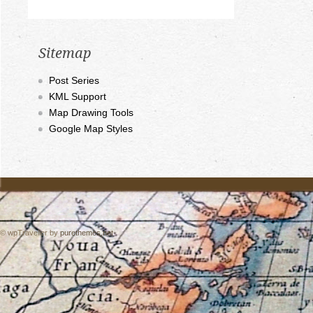
Sitemap
Post Series
KML Support
Map Drawing Tools
Google Map Styles
© wpTraveller by
purethemes.net