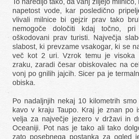
To naredijo tako, da vanj zlijejo milnic
napetost vode, kar posledično pripel
vlivali milnice bi gejzir prav tako b
nemogoče določiti kdaj točno, pri 
oškodovani prav turisti. Največja slab
slabost, ki prevzame vsakogar, ki se 
več kot 2 uri. Vzrok temu je visoka 
zraku, zaradi česar obiskovalec na ce
vonj po gnilih jajcih. Sicer pa je terma
obiska.
Po nadaljnjih nekaj 10 kilometrih smo 
kavo v kraju Taupo. Kraj je znan po i
velja za največje jezero v državi in d
Oceaniji. Pot nas je tako ali tako dol
zato posebnega postanka za ogled je