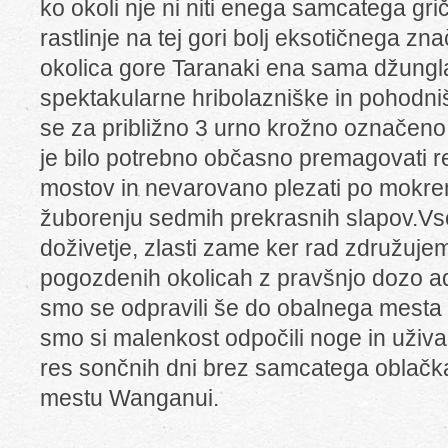
ko okoli nje ni niti enega samcatega griča
rastlinje na tej gori bolj eksotičnega zn
okolica gore Taranaki ena sama džungla
spektakularne hribolazniške in pohodniš
se za približno 3 urno krožno označeno 
je bilo potrebno občasno premagovati r
mostov in nevarovano plezati po mokre
žuborenju sedmih prekrasnih slapov.V
doživetje, zlasti zame ker rad združujem
pogozdenih okolicah z pravšnjo dozo a
smo se odpravili še do obalnega mesta
smo si malenkost odpočili noge in uživa
res sončnih dni brez samcatega oblačka
mestu Wanganui.