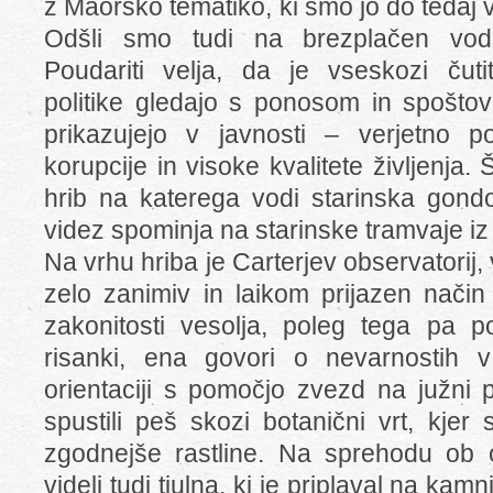
z Maorsko tematiko, ki smo jo do tedaj 
Odšli smo tudi na brezplačen vod
Poudariti velja, da je vseskozi čuti
politike gledajo s ponosom in spoštova
prikazujejo v javnosti – verjetno p
korupcije in visoke kvalitete življenja
hrib na katerega vodi starinska gondo
videz spominja na starinske tramvaje iz
Na vrhu hriba je Carterjev observatorij,
zelo zanimiv in laikom prijazen način
zakonitosti vesolja, poleg tega pa p
risanki, ena govori o nevarnostih 
orientaciji s pomočjo zvezd na južni 
spustili peš skozi botanični vrt, kjer
zgodnejše rastline. Na sprehodu ob 
videli tudi tjulna, ki je priplaval na ka