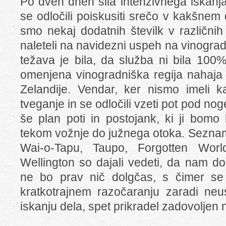
Po dveh dneh sila intenzivnega iskanj
se odločili poiskusiti srečo v kakšnem 
smo nekaj dodatnih številk v različnih
naleteli na navidezni uspeh na vinogra
težava je bila, da služba ni bila 100
omenjena vinogradniška regija nahaj
Zelandije. Vendar, ker nismo imeli ka
tveganje in se odločili vzeti pot pod no
še plan poti in postojank, ki ji bomo
tekom vožnje do južnega otoka. Seznam
Wai-o-Tapu, Taupo, Forgotten Worl
Wellington so dajali vedeti, da nam d
ne bo prav nič dolgčas, s čimer s
kratkotrajnem razočaranju zaradi ne
iskanju dela, spet prikradel zadovoljen